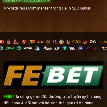
A WordPress Commenter
trong
Hello SEO Guys!
FEBET
là cổng game đổi thưởng trực tuyến uy tín hàng
đầu châu Á, nổi bật với hệ sinh thái giải trí đa dạng