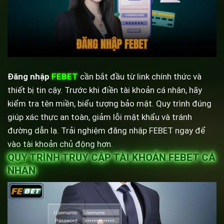
Đăng nhập
FEBET
cần bắt đầu từ link chính thức và
thiết bị tin cậy. Trước khi điền tài khoản cá nhân, hãy
kiểm tra tên miền, biểu tượng bảo mật. Quy trình đúng
giúp xác thực an toàn, giảm lỗi mật khẩu và tránh
đường dẫn lạ. Trải nghiệm đăng nhập FEBET ngay để
vào tài khoản chủ động hơn.
QUY TRÌNH TRUY CẬP TÀI KHOẢN FEBET CÁ
NHÂN