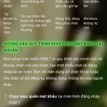
đến
thoại không ổn
nhắn rác và
sau nhiều
chậm
định
yêu cầu gửi lại
lần
Tài
Gõ sai nhiều lần
khoản bị
Dừng thử, dùng
Khi khóa
hoặc hệ thống nghi
khóa
khôi phục mật
không tự
ngờ truy cập bất
tạm
khẩu
mở
thường
thời
HƯỚNG DẪN
QUY TRÌNH KHÔI PHỤC MẬT KHẨU TÀI
KHOẢN
Khôi phục mật khẩu FEBET là quy trình xác minh chủ tài
khoản, nhận mã xác nhận, tạo mật khẩu mới và đăng
nhập lại an toàn. Bạn chỉ nên dùng số điện thoại hoặc
thư điện tử đã đăng ký, không dùng thông tin của người
khác.
Chọn mục quên mật khẩu
tại màn hình đăng nhập
FEBET.