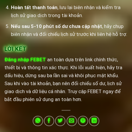
Hoàn tất thanh toán
, lưu lại biên nhận và kiểm tra
lịch sử giao dịch trong tài khoản.
Nếu sau 5-10 phút số dư chưa cập nhật
, hãy chụp
biên nhận và đối chiếu lịch sử trước khi liên hệ hỗ trợ.
LỜI KẾT
Đăng nhập FEBET
an toàn dựa trên link chính thức,
thiết bị và thông tin xác thực. Khi lỗi xuất hiện, hãy tra
dấu hiệu, dừng sau ba lần sai và khôi phục mật khẩu.
Sau khi vào tài khoản, bạn nên đối chiếu số dư, lịch sử
giao dịch và dữ liệu cá nhân. Truy cập FEBET ngay để
bắt đầu phiên sử dụng an toàn hơn.