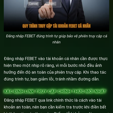
Đăng nhập FEBET đúng trình tự giúp bảo vệ phiên truy cập cá
nhân
Đăng nhập FEBET vào tài khoản cá nhân cần được thực
hiện theo một nhịp rõ ràng, vì mỗi bước nhỏ đều ảnh
hưởng đến độ an toàn của phiên truy cập. Khi thao tác
đúng trình tự, bạn giảm lỗi, tránh nhầm đường dẫn.
XÁC ĐỊNH LINK TRUY CẬP CHÍNH THỨC MỚI NHẤT
Đăng nhập FEBET qua link chính thức là cách vào tài
khoản an toàn, nên bạn cần kiểm tra trước khi điền bất