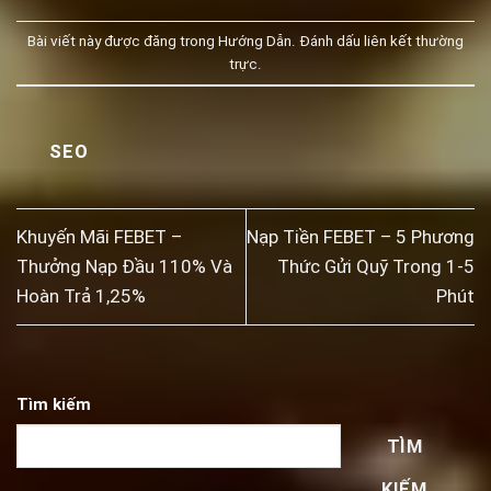
Bài viết này được đăng trong
Hướng Dẫn
. Đánh dấu
liên kết thường
trực
.
SEO
Khuyến Mãi FEBET –
Nạp Tiền FEBET – 5 Phương
Thưởng Nạp Đầu 110% Và
Thức Gửi Quỹ Trong 1-5
Hoàn Trả 1,25%
Phút
Tìm kiếm
TÌM
KIẾM