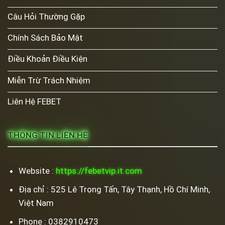
Câu Hỏi Thường Gặp
Chính Sách Bảo Mật
Điều Khoản Điều Kiện
Miễn Trừ Trách Nhiệm
Liên Hệ FEBET
THÔNG TIN LIÊN HỆ
Website :
https://febetvip.it.com
Địa chỉ : 525 Lê Trọng Tấn, Tây Thạnh, Hồ Chí Minh,
Việt Nam
Phone : 0382910473