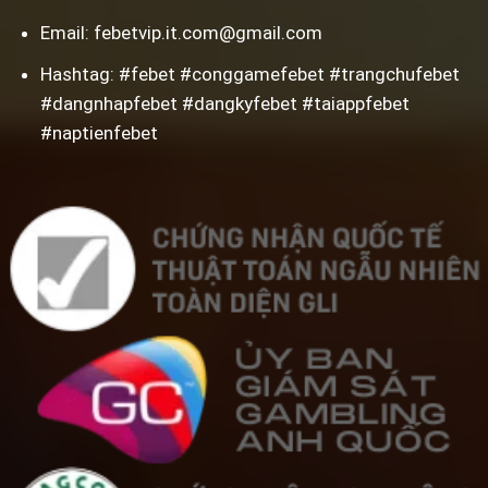
Email:
febetvip.it.com@gmail.com
Hashtag: #febet #conggamefebet #trangchufebet
#dangnhapfebet #dangkyfebet #taiappfebet
#naptienfebet