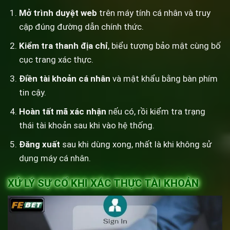
Mở trình duyệt web
trên máy tính cá nhân và truy
cập đúng đường dẫn chính thức.
Kiểm tra thanh địa chỉ
, biểu tượng bảo mật cùng bố
cục trang xác thực.
Điền tài khoản cá nhân
và mật khẩu bằng bàn phím
tin cậy.
Hoàn tất mã xác nhận
nếu có, rồi kiểm tra trạng
thái tài khoản sau khi vào hệ thống.
Đăng xuất
sau khi dùng xong, nhất là khi không sử
dụng máy cá nhân.
XỬ LÝ SỰ CỐ KHI XÁC THỰC TÀI KHOẢN